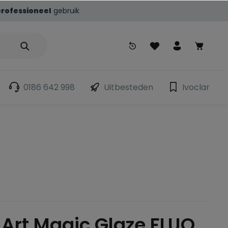
professioneel
gebruik
0186 642 998
Uitbesteden
Ivoclar
Art Magic Glaze FLUO