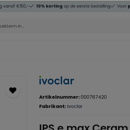
g vanaf €150,-
10% korting
op de eerste bestelling
Voor
Artikelnummer:
000767420
Fabrikant:
Ivoclar
IPS e.max Ceram 