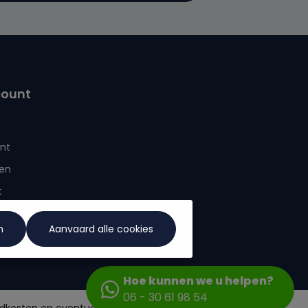
er te gaan bevestigt u dat u onze
rklaring
hebt gelezen en onze
algemene
rden
heeft geaccepteerd.
count
nt
en
t
n
Aanvaard alle cookies
Hoe kunnen we u helpen?
06 - 30 61 98 54