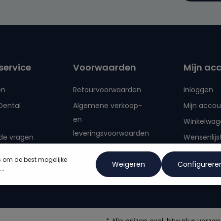
Door verd
privacyve
voorwaa
service
Voorwaarden
Mijn ac
en
Retourvoorwaarden
Inloggen
Dental
Algemene verkoop-
Mijn accou
en
Winkelwag
leveringsvoorwaarden
de vragen
Wensenlijs
Privacy policy
s om de best mogelijke
Weigeren
Configurere
Disclaimer
..