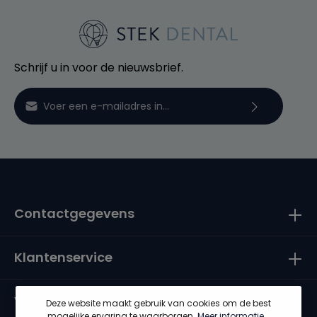
Schrijf u in voor de nieuwsbrief.
E-mailadres*
Door verder te gaan bevestigt u dat u onze
privacyverklaring
hebt gelezen en onze
algemene
voorwaarden
heeft geaccepteerd.
Contactgegevens
Klantenservice
Voorwaarden
Deze website maakt gebruik van cookies om de best
mogelijke ervaring te waarborgen.
Meer informatie...