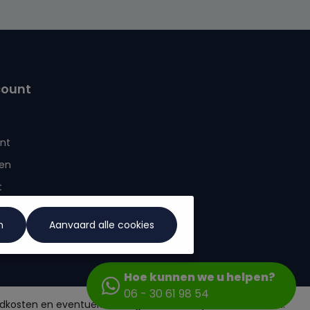
er te gaan bevestigt u dat u onze
rklaring
hebt gelezen en onze
algemene
rden
heeft geaccepteerd.
count
nt
en
t
n
Aanvaard alle cookies
Hoe kunnen we u helpen?
06 - 30 61 98 54
zendkosten en eventuele bezorgkosten, tenzij anders vermeld.