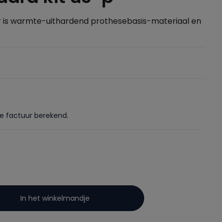
ar is warmte-uithardend prothesebasis-materiaal en
de factuur berekend.
In het winkelmandje