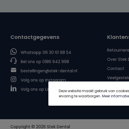
Contactgegevens
Klanten
Retourner
Whatsapp 06 30 61 98 54
Over Stek 
Bel ons op 0186 642 998
Contact
bestellingen@stek-dental.nl
Veelgestel
Volg ons op Instagram
Volg ons op LinkedIn
Deze website maakt gebruik van cookie
ervaring te waarborgen.
Meer informatie.
Copyright © 2026 Stek Dental