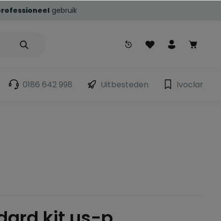
professioneel
gebruik
0186 642 998
Uitbesteden
Ivoclar
dard kit us-p