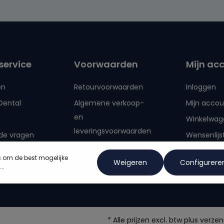
Door verd
privacyve
voorwaa
service
Voorwaarden
Mijn ac
en
Retourvoorwaarden
Inloggen
Dental
Algemene verkoop-
Mijn accou
en
Winkelwag
leveringsvoorwaarden
de vragen
Wensenlijs
Privacy policy
s om de best mogelijke
Weigeren
Configurere
Disclaimer
..
*
Alle prijzen excl. btw plus ver