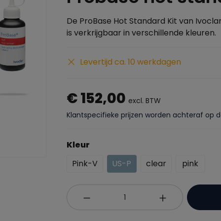
De ProBase Hot Standard Kit van Ivocl
is verkrijgbaar in verschillende kleuren.
Levertijd ca. 10 werkdagen
€ 152,00
excl. BTW
Klantspecifieke prijzen worden achteraf op 
Kleur
Pink-V
US-P
clear
pink